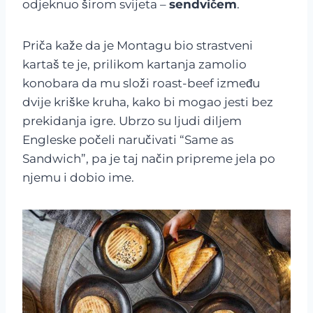
odjeknuo širom svijeta –
sendvičem
.
Priča kaže da je Montagu bio strastveni
kartaš te je, prilikom kartanja zamolio
konobara da mu složi roast-beef između
dvije kriške kruha, kako bi mogao jesti bez
prekidanja igre. Ubrzo su ljudi diljem
Engleske počeli naručivati “Same as
Sandwich”, pa je taj način pripreme jela po
njemu i dobio ime.