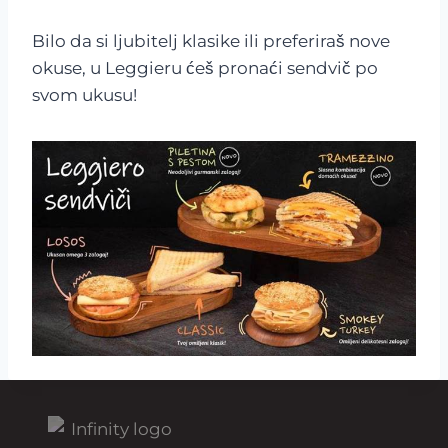
Bilo da si ljubitelj klasike ili preferiraš nove
okuse, u Leggieru ćeš pronaći sendvič po
svom ukusu!