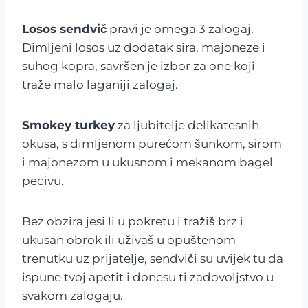
Losos sendvič
pravi je omega 3 zalogaj.
Dimljeni losos uz dodatak sira, majoneze i
suhog kopra, savršen je izbor za one koji
traže malo laganiji zalogaj.
Smokey turkey
za ljubitelje delikatesnih
okusa, s dimljenom purećom šunkom, sirom
i majonezom u ukusnom i mekanom bagel
pecivu.
Bez obzira jesi li u pokretu i tražiš brz i
ukusan obrok ili uživaš u opuštenom
trenutku uz prijatelje, sendviči su uvijek tu da
ispune tvoj apetit i donesu ti zadovoljstvo u
svakom zalogaju.