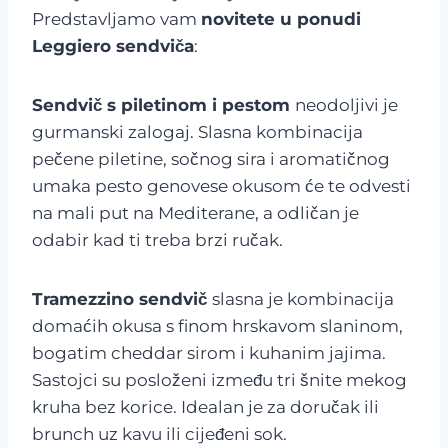
Predstavljamo vam
novitete u ponudi
Leggiero sendviča
:
Sendvič s piletinom i pestom
neodoljivi je
gurmanski zalogaj. Slasna kombinacija
pečene piletine, sočnog sira i aromatičnog
umaka pesto genovese okusom će te odvesti
na mali put na Mediterane, a odličan je
odabir kad ti treba brzi ručak.
Tramezzino sendvič
slasna je kombinacija
domaćih okusa s finom hrskavom slaninom,
bogatim cheddar sirom i kuhanim jajima.
Sastojci su posloženi između tri šnite mekog
kruha bez korice. Idealan je za doručak ili
brunch uz kavu ili cijeđeni sok.